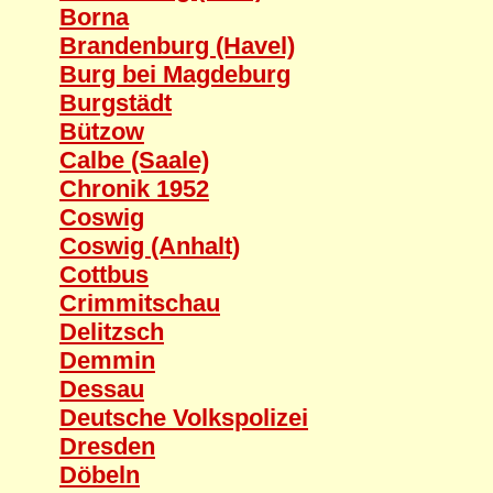
Borna
Brandenburg (Havel)
Burg bei Magdeburg
Burgstädt
Bützow
Calbe (Saale)
Chronik 1952
Coswig
Coswig (Anhalt)
Cottbus
Crimmitschau
Delitzsch
Demmin
Dessau
Deutsche Volkspolizei
Dresden
Döbeln