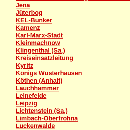
Jena
Jüterbog
KEL-Bunker
Kamenz
Karl-Marx-Stadt
Kleinmachnow
Klingenthal (Sa.)
Kreiseinsatzleitung
Kyritz
Königs Wusterhausen
Köthen (Anhalt)
Lauchhammer
Leinefelde
Leipzig
Lichtenstein (Sa.)
Limbach-Oberfrohna
Luckenwalde