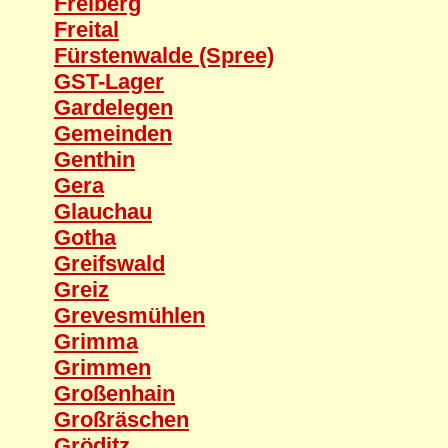
Freiberg
Freital
Fürstenwalde (Spree)
GST-Lager
Gardelegen
Gemeinden
Genthin
Gera
Glauchau
Gotha
Greifswald
Greiz
Grevesmühlen
Grimma
Grimmen
Großenhain
Großräschen
Gröditz