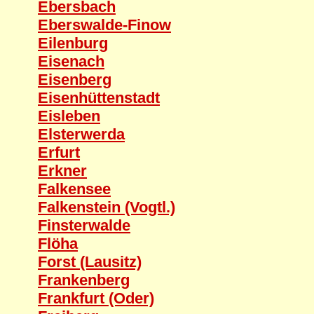
Ebersbach
Eberswalde-Finow
Eilenburg
Eisenach
Eisenberg
Eisenhüttenstadt
Eisleben
Elsterwerda
Erfurt
Erkner
Falkensee
Falkenstein (Vogtl.)
Finsterwalde
Flöha
Forst (Lausitz)
Frankenberg
Frankfurt (Oder)