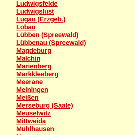
Ludwigsfelde
Ludwigslust
Lugau (Erzgeb.)
Löbau
Lübben (Spreewald)
Lübbenau (Spreewald)
Magdeburg
Malchin
Marienberg
Markkleeberg
Meerane
Meiningen
Meißen
Merseburg (Saale)
Meuselwitz
Mittweida
Mühlhausen