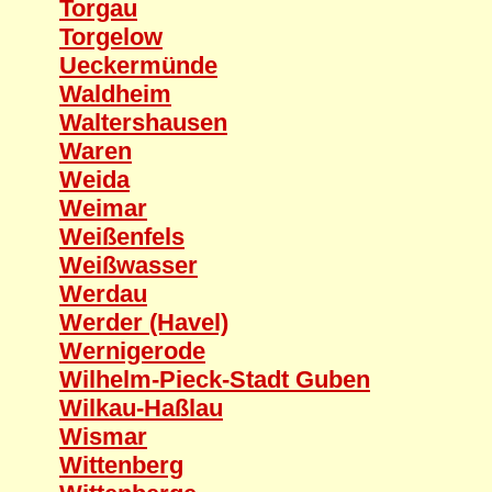
Torgau
Torgelow
Ueckermünde
Waldheim
Waltershausen
Waren
Weida
Weimar
Weißenfels
Weißwasser
Werdau
Werder (Havel)
Wernigerode
Wilhelm-Pieck-Stadt Guben
Wilkau-Haßlau
Wismar
Wittenberg