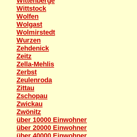
Wittenberge
Wittstock
Wolfen
Wolgast
Wolmirstedt
Wurzen
Zehdenick
Zeitz
Zella-Mehlis
Zerbst
Zeulenroda
Zittau
Zschopau
Zwickau
Zwönitz
über 10000 Einwohner
über 20000 Einwohner
über 40000 Einwohner