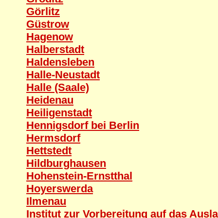
Görlitz
Güstrow
Hagenow
Halberstadt
Haldensleben
Halle-Neustadt
Halle (Saale)
Heidenau
Heiligenstadt
Hennigsdorf bei Berlin
Hermsdorf
Hettstedt
Hildburghausen
Hohenstein-Ernstthal
Hoyerswerda
Ilmenau
Institut zur Vorbereitung auf das Aus