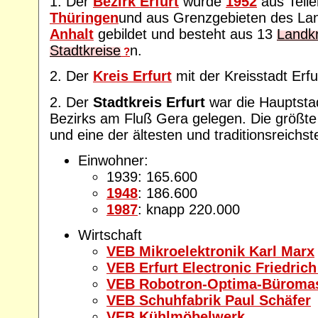
1. Der
Bezirk Erfurt
wurde
1952
aus Teil
Thüringen
und aus Grenzgebieten des L
Anhalt
gebildet und besteht aus 13
Landk
Stadtkreise
n.
?
2. Der
Kreis Erfurt
mit der Kreisstadt Erfu
2. Der
Stadtkreis Erfurt
war die Hauptsta
Bezirks am Fluß Gera gelegen. Die größte
und eine der ältesten und traditionsreich
Einwohner:
1939: 165.600
1948
: 186.600
1987
: knapp 220.000
Wirtschaft
VEB Mikroelektronik Karl Marx
VEB Erfurt Electronic Friedric
VEB Robotron-Optima-Büroma
VEB Schuhfabrik Paul Schäfer
VEB Kühlmöbelwerk