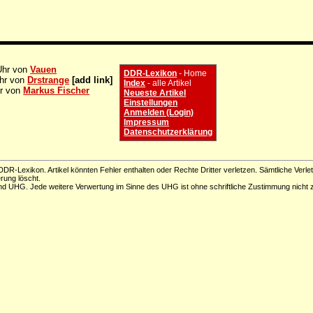
Uhr von
Vauen
DDR-Lexikon
- Home
Uhr von
Drstrange
[add link]
Index
- alle Artikel
hr von
Markus Fischer
Neueste Artikel
Einstellungen
Anmelden (Login)
Impressum
Datenschutzerklärung
DR-Lexikon. Artikel könnten Fehler enthalten oder Rechte Dritter verletzen. Sämtliche Verle
erung löscht.
d UHG. Jede weitere Verwertung im Sinne des UHG ist ohne schriftliche Zustimmung nicht z