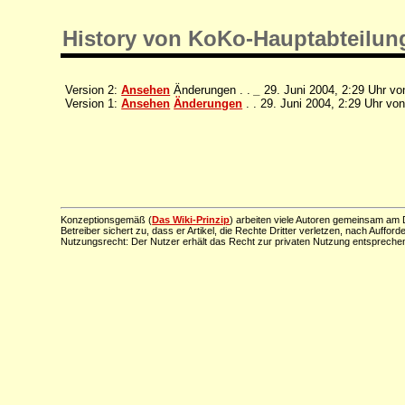
History von KoKo-Hauptabteilung
Version 2:
Ansehen
Änderungen . .
_
29. Juni 2004, 2:29 Uhr v
Version 1:
Ansehen
Änderungen
. . 29. Juni 2004, 2:29 Uhr vo
Konzeptionsgemäß (
Das Wiki-Prinzip
) arbeiten viele Autoren gemeinsam am D
Betreiber sichert zu, dass er Artikel, die Rechte Dritter verletzen, nach Aufford
Nutzungsrecht: Der Nutzer erhält das Recht zur privaten Nutzung entsprechen