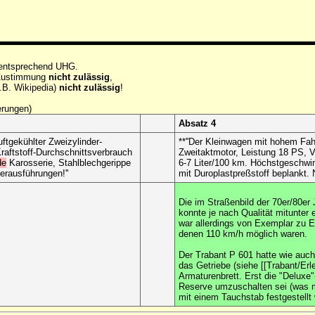
 entsprechend UHG.
e Zustimmung
nicht zulässig
,
.B. Wikipedia)
nicht zulässig
!
erungen)
Absatz 4
ftgekühlter Zweizylinder-
**''Der Kleinwagen mit hohem Fah
Kraftstoff-Durchschnittsverbrauch
Zweitaktmotor, Leistung 18 PS, Vi
de
Karosserie, Stahlblechgerippe
6-7 Liter/100 km. Höchstgeschwi
erausführungen!''
mit Duroplastpreßstoff beplankt.
Die im Straßenbild der 70er/80er 
konnte je nach Qualität mitunter
war allerdings von Exemplar zu E
denen 110 km/h möglich waren.
Der Trabant P 601 hatte wie auch
das Getriebe (siehe [[Trabant/Erl
Armaturenbrett. Erst die "Deluxe"
Reserve umzuschalten sei (was m
mit einem Tauchstab festgestellt