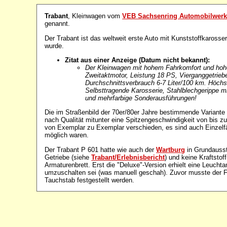
Trabant
, Kleinwagen vom
VEB Sachsenring Automobilwerk
genannt.
Der Trabant ist das weltweit erste Auto mit Kunststoffkarosser
wurde.
Zitat aus einer Anzeige (Datum nicht bekannt):
Der Kleinwagen mit hohem Fahrkomfort und hoher
Zweitaktmotor, Leistung 18 PS, Vierganggetriebe,
Durchschnittsverbrauch 6-7 Liter/100 km. Höchs
Selbsttragende Karosserie, Stahlblechgerippe mi
und mehrfarbige Sonderausführungen!
Die im Straßenbild der 70er/80er Jahre bestimmende Variant
nach Qualität mitunter eine Spitzengeschwindigkeit von bis zu
von Exemplar zu Exemplar verschieden, es sind auch Einzelfä
möglich waren.
Der Trabant P 601 hatte wie auch der
Wartburg
in Grundausst
Getriebe (siehe
Trabant/Erlebnisbericht
) und keine Kraftsto
Armaturenbrett. Erst die "Deluxe"-Version erhielt eine Leucht
umzuschalten sei (was manuell geschah). Zuvor musste der F
Tauchstab festgestellt werden.