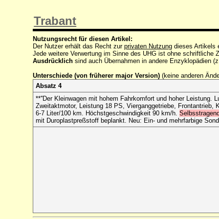
Trabant
Nutzungsrecht für diesen Artikel:
Der Nutzer erhält das Recht zur
privaten Nutzung
dieses Artikels
Jede weitere Verwertung im Sinne des UHG ist ohne schriftlich
Ausdrücklich
sind auch Übernahmen in andere Enzyklopädien (z
Unterschiede (von früherer major Version)
(keine anderen Änd
Absatz 4
**''Der Kleinwagen mit hohem Fahrkomfort und hoher Leistung. Lu
Zweitaktmotor, Leistung 18 PS, Vierganggetriebe, Frontantrieb, 
6-7 Liter/100 km. Höchstgeschwindigkeit 90 km/h.
Selbsstragen
mit Duroplastpreßstoff beplankt. Neu: Ein- und mehrfarbige Sond