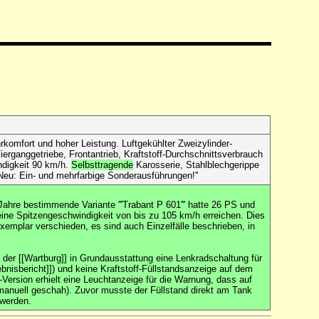
rkomfort und hoher Leistung. Luftgekühlter Zweizylinder-
erganggetriebe, Frontantrieb, Kraftstoff-Durchschnittsverbrauch
ndigkeit 90 km/h.
Selbsttragende
Karosserie, Stahlblechgerippe
 Neu: Ein- und mehrfarbige Sonderausführungen!''
Jahre bestimmende Variante '''Trabant P 601''' hatte 26 PS und
 eine Spitzengeschwindigkeit von bis zu 105 km/h erreichen. Dies
xemplar verschieden, es sind auch Einzelfälle beschrieben, in
 der [[Wartburg]] in Grundausstattung eine Lenkradschaltung für
ebnisbericht]]) und keine Kraftstoff-Füllstandsanzeige auf dem
-Version erhielt eine Leuchtanzeige für die Warnung, dass auf
anuell geschah). Zuvor musste der Füllstand direkt am Tank
 werden.