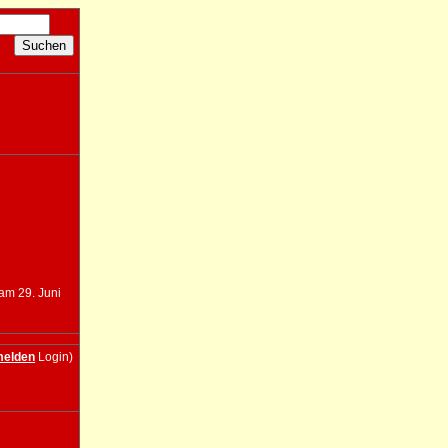
 am 29. Juni
elden
Login)