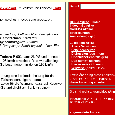
Begriff:
e Zwickau
, im Volksmund liebevoll
Trabi
ie, welches in Großserie produziert
DDR-Lexikon
- Home
Index
- alle Artikel
Neueste Artikel
Einstellungen
 Leistung. Luftgekühlter Zweizylinder-
Anmelden (Login)
 Frontantrieb, Kraftstoff-
tgeschwindigkeit 90 km/h.
Zu diesem Artikel:
t Duroplastpreßstoff beplankt. Neu: Ein-
Ältere Versionen
Seite bearbeiten
Diskussion
(beginnen)
e
Trabant P 601
hatte 26 PS und konnte je
Erlebnisbericht
(zufügen)
 105 km/h erreichen. Dies war allerdings
Das stimmt so nicht
lle beschrieben, in denen 110 km/h
Hierzu weiss ich mehr
Verweise
(Artikel-Links)
Letzte Änderung dieses Artikels
attung eine Lenkradschaltung für das
2004, 16:16 Uhr von
Harry T.
ff-Füllstandsanzeige auf dem
diese Änderung ansehen
anzeige für die Warnung, dass auf Reserve
üllstand direkt am Tank mit einem
Sie sind
nicht
angemeldet. (
Anm
Ihr Zugang:
216.73.217.65 (nD)
IP:
216.73.217.65
angemeldete Autoren