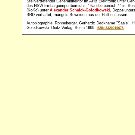
Stellvertretender Generaldirektor im AHB Elektronik unter Gen
des NSW-Embargoimportbereichs, "Handelsbereich 4" im Ber
(KoKo) unter
Alexander Schalck-Golodkowski
, Doppelunters
BRD verhaftet, mangels Beweisen aus der Haft entlassen
Autobiographie: Ronneberger, Gerhardt: Deckname "Saale". H
Golodkowski. Dietz Verlag, Berlin 1999.
ISBN 3320019678