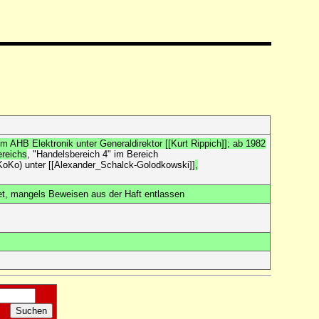
 im AHB Elektronik unter Generaldirektor [[Kurt Rippich]]; ab 1982
reichs
, "Handelsbereich 4" im Bereich
(KoKo) unter [[Alexander_Schalck-Golodkowski]]
,
et, mangels Beweisen aus der Haft entlassen