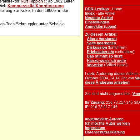
eraldirektor
Kurt Rippich
; ab 1982 Leiter
?
eich
Kommerzielle Koordinierung
DDR-Lexikon
- Home
tellung zur Koko; In den 1980er in der
Index
- alle Artikel
Neueste Artikel
Einstellungen
igh-Tech-Schmuggler unter Schalck-
Anmelden (Login)
Zu diesem Artikel:
Ältere Versionen
Seite bearbeiten
Diskussion
(fortführen)
Erlebnisbericht
(schreiben)
Das stimmt so nicht
Hierzu weiss ich mehr
Verweise
(Artikel-Links)
Letzte Änderung dieses Artikels
Oktober 2004, 14:14 Uhr von
Va
diese Änderung ansehen
Sie sind
nicht
angemeldet. (
Anm
Ihr Zugang:
216.73.217.145 (nD
IP:
216.73.217.145
angemeldete Autoren
Ich möchte Autor werden
Impressum
Datenschutzerklärung