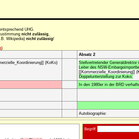
 entsprechend UHG.
e Zustimmung
nicht zulässig
,
.B. Wikipedia)
nicht zulässig
!
n
)
Absatz 2
erzielle_Koordinierung]] (KoKo)
Stellvertretender Generaldirektor
Leiter des NSW-Embargoimportbe
[[Kommerzielle_Koordinierung]] 
Doppelunterstellung zur Koko;
In den 1980er in der BRD verhaft
Autobiographie:
Begriff: