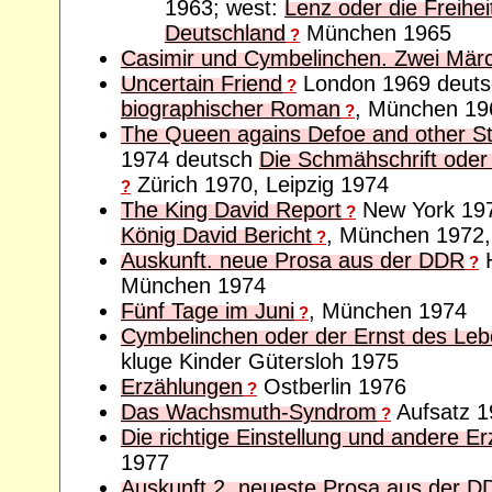
1963; west:
Lenz oder die Freihe
Deutschland
München 1965
?
Casimir und Cymbelinchen. Zwei Mär
Uncertain Friend
London 1969 deut
?
biographischer Roman
, München 19
?
The Queen agains Defoe and other St
1974 deutsch
Die Schmähschrift oder
Zürich 1970, Leipzig 1974
?
The King David Report
New York 19
?
König David Bericht
, München 1972,
?
Auskunft. neue Prosa aus der DDR
H
?
München 1974
Fünf Tage im Juni
, München 1974
?
Cymbelinchen oder der Ernst des Le
kluge Kinder Gütersloh 1975
Erzählungen
Ostberlin 1976
?
Das Wachsmuth-Syndrom
Aufsatz 1
?
Die richtige Einstellung und andere E
1977
Auskunft 2. neueste Prosa aus der D