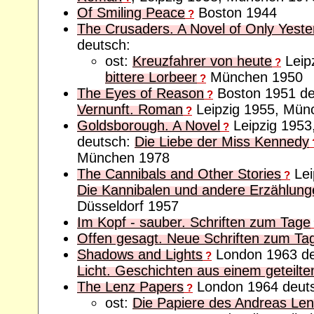
Of Smiling Peace
Boston 1944
?
The Crusaders. A Novel of Only Yeste
deutsch:
ost:
Kreuzfahrer von heute
Leip
?
bittere Lorbeer
München 1950
?
The Eyes of Reason
Boston 1951 d
?
Vernunft. Roman
Leipzig 1955, Mün
?
Goldsborough. A Novel
Leipzig 1953
?
deutsch:
Die Liebe der Miss Kennedy
München 1978
The Cannibals and Other Stories
Lei
?
Die Kannibalen und andere Erzählung
Düsseldorf 1957
Im Kopf - sauber. Schriften zum Tage
Offen gesagt. Neue Schriften zum Ta
Shadows and Lights
London 1963 d
?
Licht. Geschichten aus einem geteilt
The Lenz Papers
London 1964 deut
?
ost:
Die Papiere des Andreas Le