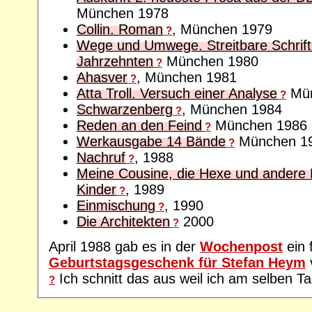
München 1978
Collin. Roman
, München 1979
?
Wege und Umwege. Streitbare Schrift
Jahrzehnten
München 1980
?
Ahasver
, München 1981
?
Atta Troll. Versuch einer Analyse
Mün
?
Schwarzenberg
, München 1984
?
Reden an den Feind
München 1986
?
Werkausgabe 14 Bände
München 1
?
Nachruf
, 1988
?
Meine Cousine, die Hexe und andere 
Kinder
, 1989
?
Einmischung
, 1990
?
Die Architekten
2000
?
April 1988 gab es in der
Wochenpost
ein 
Geburtstagsgeschenk für Stefan Heym
Ich schnitt das aus weil ich am selben T
?