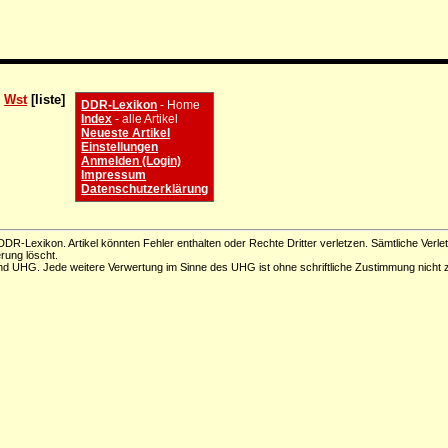
n
Wst
[liste]
DDR-Lexikon
- Home
Index
- alle Artikel
Neueste Artikel
Einstellungen
Anmelden (Login)
Impressum
Datenschutzerklärung
DR-Lexikon. Artikel könnten Fehler enthalten oder Rechte Dritter verletzen. Sämtliche Verle
erung löscht.
d UHG. Jede weitere Verwertung im Sinne des UHG ist ohne schriftliche Zustimmung nicht z