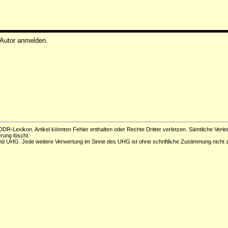
 Autor anmelden.
DR-Lexikon. Artikel könnten Fehler enthalten oder Rechte Dritter verletzen. Sämtliche Verle
erung löscht.
d UHG. Jede weitere Verwertung im Sinne des UHG ist ohne schriftliche Zustimmung nicht z