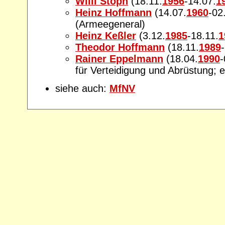
Willi Stoph
(18.11.
1956
-14.07.
1
Heinz Hoffmann
(14.07.
1960
-02
(Armeegeneral)
Heinz Keßler
(3.12.
1985
-18.11.
1
Theodor Hoffmann
(18.11.
1989
Rainer Eppelmann
(18.04.
1990
-
für Verteidigung und Abrüstung; e
siehe auch:
MfNV