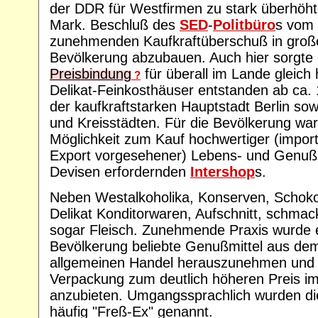
der DDR für Westfirmen zu stark überhöht
Mark. Beschluß des
SED
-
Politbüro
s vom
zunehmenden Kaufkraftüberschuß in große
Bevölkerung abzubauen. Auch hier sorgte 
Preisbindung
für überall im Lande gleich
?
Delikat-Feinkosthäuser entstanden ab ca.
der kaufkraftstarken Hauptstadt Berlin sowi
und Kreisstädten. Für die Bevölkerung war 
Möglichkeit zum Kauf hochwertiger (importi
Export vorgesehener) Lebens- und Genußm
Devisen erfordernden
Intershop
s.
Neben Westalkoholika, Konserven, Schoko
Delikat Konditorwaren, Aufschnitt, schma
sogar Fleisch. Zunehmende Praxis wurde e
Bevölkerung beliebte Genußmittel aus dem
allgemeinen Handel herauszunehmen und m
Verpackung zum deutlich höheren Preis im
anzubieten. Umgangssprachlich wurden di
häufig "Freß-Ex" genannt.